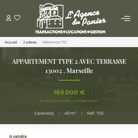
ACHETER
Accueil
2 pièces
Référence 732
Acheter
Nos Conseils Pour Acquérir
APPARTEMENT TYPE 2 AVEC TERRASSE
13002
,
Marseille
LOUER
169 000 €
Louer
product.price.fees_charges.teaser
Nos Conseils Aux Locataires
2
pièce(s)
•
45
m²
•
Réf : 732
VENDRE
A vendre