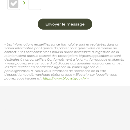
Envoyer le message
« Les informations recueillies sur ce formulaire sont enregistrées dans un
fichier informatisé par Agence du panier pour gérer votre demande de
contact. Elles sont conservées pour la durée nécessaire à la gestion de la
relation client dans le respect des prescriptions légales applicables et sont
destinées à nos conseillers Conformément à la loi « informatique et libertés
», vous pouvez exercer votre droit d'accès aux données vous concernant et
les faire rectifier en contactant Agence du panier agence-du-
panier@hotmail.fr. Nous vous informons de l'existence de la liste
d'opposition au démarchage téléphonique « Bloctel », sur laquelle vous
pouvez vous inscrire ici :
https://www.bloctel.gouv.fr/
»