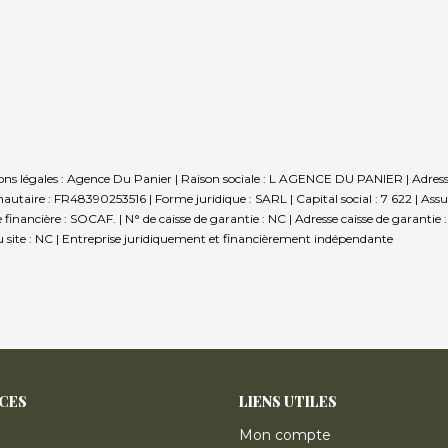
ions légales : Agence Du Panier | Raison sociale : L AGENCE DU PANIER | Adresse 
taire : FR48390253516 | Forme juridique : SARL | Capital social : 7 622 | Ass
financière : SOCAF. | N° de caisse de garantie : NC | Adresse caisse de garantie
site : NC |
Entreprise juridiquement et financièrement indépendante
ICES
LIENS UTILES
Mon compte