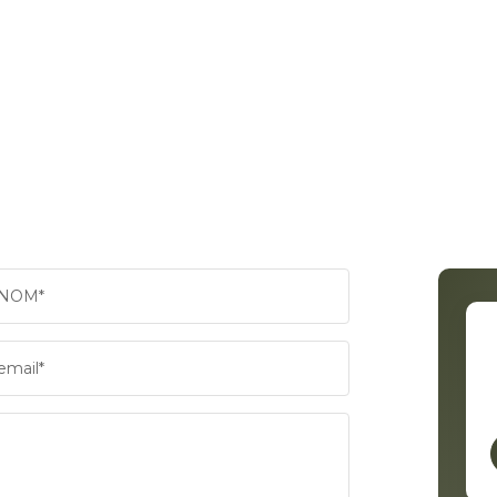
NOM*
email*