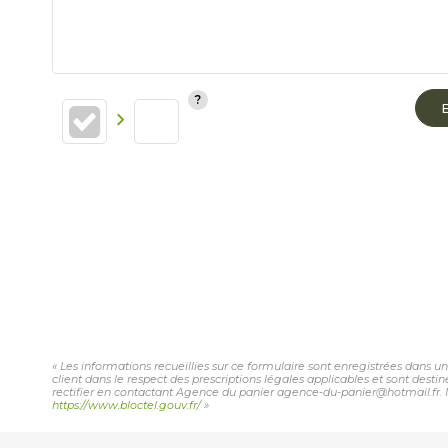
« Les informations recueillies sur ce formulaire sont enregistrées dans u
client dans le respect des prescriptions légales applicables et sont desti
rectifier en contactant Agence du panier agence-du-panier@hotmail.fr. No
https://www.bloctel.gouv.fr/
»