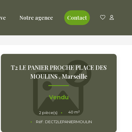
ive
Notre agence
Contact
T2 LE PANIER PROCHE PLACE DES
MOULINS
,
Marseille
Vendu
40
m²
2
pièce(s)
Réf :
DECT2LEPANIERMOULIN