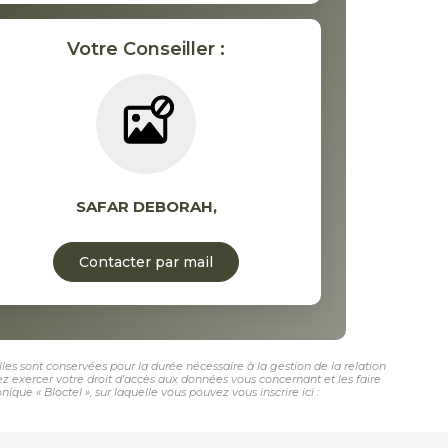
Votre Conseiller :
SAFAR DEBORAH
,
Contacter par mail
les sont conservées pour la durée nécessaire à la gestion de la relation
vez exercer votre droit d'accès aux données vous concernant et les faire
e « Bloctel », sur laquelle vous pouvez vous inscrire ici :