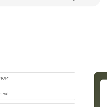
NOM*
email*