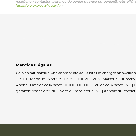
rectifier en contactant Agence du panier agence-du-panier@hotmail.fr. No
https://www.bloctel.gouv.fr/
»
Mentions légales
Ce bien fait partie d'une copropriété de 10 lots.Les charges annuelles
- 13002 Marseille | Siret : 39025351600020 | RCS : Marseille | Numer
Rhône | Date de délivrance : 0000-00-00 | Lieu de délivrance : NC | Ca
garantie financière : NC | Nom du médiateur : NC | Adresse du médiateu