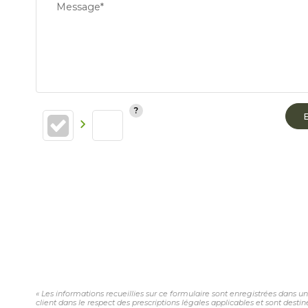
Message*
« Les informations recueillies sur ce formulaire sont enregistrées dans u
client dans le respect des prescriptions légales applicables et sont desti