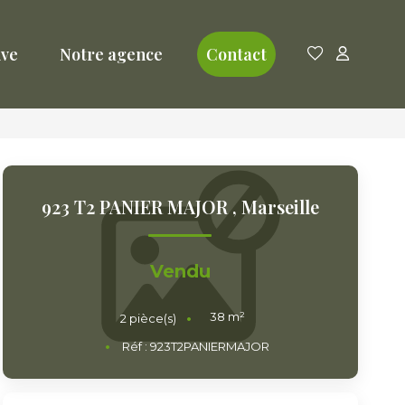
ive
Notre agence
Contact
923 T2 PANIER MAJOR
,
Marseille
Vendu
38
m²
2
pièce(s)
Réf :
923T2PANIERMAJOR