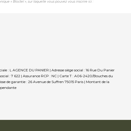
e « Bloctel », sur laquelle vous pouvez vous inscrire ici :
ociale : L AGENCE DU PANIER | Adresse siège social : 16 Rue Du Panier
ocial : 7 622 | Assurance RCP : NC |
Carte T : A06-2420/Bouches du
isse de garantie : 26 Avenue de Suffren 75015 Paris | Montant de la
dépendante