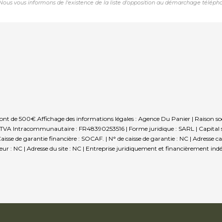
us vous informons de l'existence de la liste d'opposition au démarchage téléphoniqu
 sont de 500€.
Affichage des informations légales : Agence Du Panier | Raison s
o TVA Intracommunautaire : FR48390253516 | Forme juridique : SARL | Capital s
isse de garantie financière : SOCAF. | N° de caisse de garantie : NC | Adresse ca
r : NC | Adresse du site : NC |
Entreprise juridiquement et financièrement in