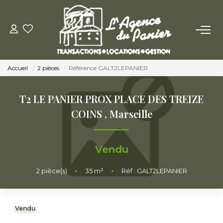
ACHETER
Accueil
2 pièces
Référence GALT2LEPANIER
Acheter
Nos Conseils Pour Acquérir
T2 LE PANIER PROX PLACE DES TREIZE
COINS
,
Marseille
LOUER
Vendu
Louer
Nos Conseils Aux Locataires
2
pièce(s)
•
35
m²
•
Réf : GALT2LEPANIER
VENDRE
Vendu