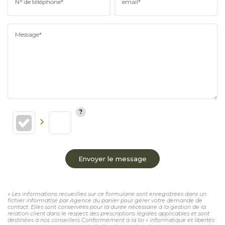
N° de téléphone*
email*
Message*
Envoyer le message
« Les informations recueillies sur ce formulaire sont enregistrées dans un
fichier informatisé par Agence du panier pour gérer votre demande de
contact. Elles sont conservées pour la durée nécessaire à la gestion de la
relation client dans le respect des prescriptions légales applicables et sont
destinées à nos conseillers Conformément à la loi « informatique et libertés