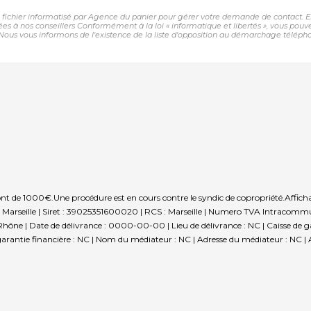
n fichier informatisé par Agence du panier pour gérer votre demande de contact. El
nées à nos conseillers Conformément à la loi « informatique et libertés », vous pou
us vous informons de l'existence de la liste d'opposition au démarchage téléphoniqu
sont de 1000€.
Une procédure est en cours contre le syndic de copropriété.
Affich
Marseille | Siret : 39025351600020 | RCS : Marseille | Numero TVA Intracommu
ne | Date de délivrance : 0000-00-00 | Lieu de délivrance : NC | Caisse de gara
garantie financière : NC | Nom du médiateur : NC | Adresse du médiateur : NC | A