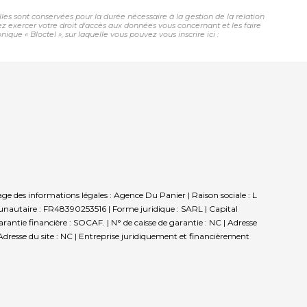
les sont conservées pour la durée nécessaire à la gestion de la relation
vez exercer votre droit d'accès aux données vous concernant et les faire
e « Bloctel », sur laquelle vous pouvez vous inscrire ici :
age des informations légales : Agence Du Panier | Raison sociale : L
nautaire : FR48390253516 | Forme juridique : SARL | Capital
ntie financière : SOCAF. | N° de caisse de garantie : NC | Adresse
dresse du site : NC |
Entreprise juridiquement et financièrement