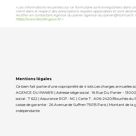
« Les informations recueillies sur ce formulaire sont enregistrées dans u
client dans le respect des prescriptions légales applicables et sont desti
rectifier en contactant Agence du panier agence-du-panier@hotmail.fr. No
https://www.bloctel.gouv.fr/
»
Mentions légales
Ce bien fait partie d'une copropriété de 4 lots.Les charges annuelles 
AGENCE DU PANIER | Adresse siège social : 16 Rue Du Panier - 13002 
social : 7 622 | Assurance RCP : NC |
Carte T : A06-2420/Bouches du Rhô
caisse de garantie : 26 Avenue de Suffren 75015 Paris | Montant de la 
indépendante