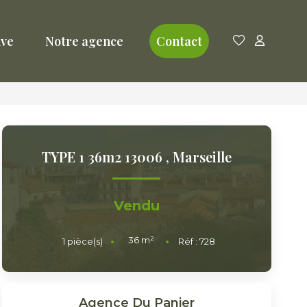
ive
Notre agence
Contact
TYPE 1 36m2 13006
,
Marseille
Vendu
36
m²
1
pièce(s)
Réf :
728
Agence Du Panier