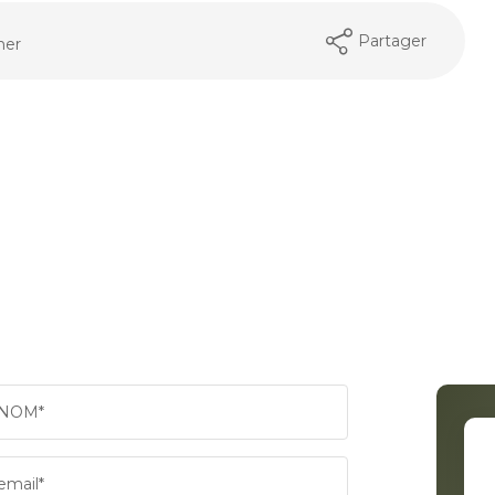
Partager
mer
NOM*
email*