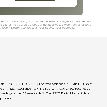
les sont conservées pour la durée nécessaire à la gestion de la relation
vez exercer votre droit d'accès aux données vous concernant et les faire
e « Bloctel », sur laquelle vous pouvez vous inscrire ici :
iale : L AGENCE DU PANIER | Adresse siège social : 16 Rue Du Panier -
ial : 7 622 | Assurance RCP : NC |
Carte T : A06-2420/Bouches du
isse de garantie : 26 Avenue de Suffren 75015 Paris | Montant de la
dépendante