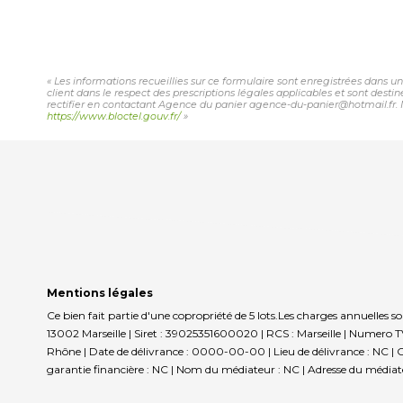
« Les informations recueillies sur ce formulaire sont enregistrées dans u
client dans le respect des prescriptions légales applicables et sont desti
rectifier en contactant Agence du panier agence-du-panier@hotmail.fr. No
https://www.bloctel.gouv.fr/
»
Mentions légales
Ce bien fait partie d'une copropriété de 5 lots.Les charges annuelles 
13002 Marseille | Siret : 39025351600020 | RCS : Marseille | Numero 
Rhône | Date de délivrance : 0000-00-00 | Lieu de délivrance : NC | Ca
garantie financière : NC | Nom du médiateur : NC | Adresse du médiateu