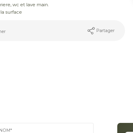
rriere, wc et lave main.
la surface
Partager
mer
NOM*