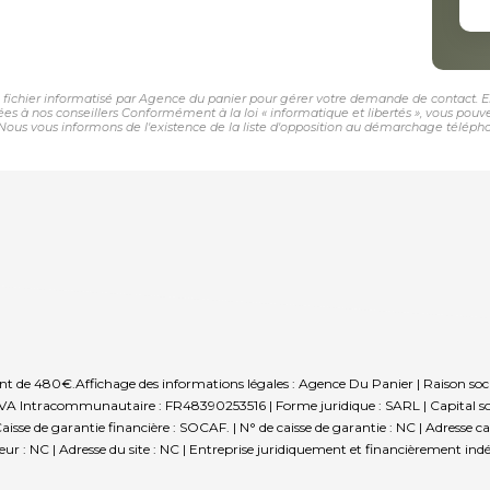
n fichier informatisé par Agence du panier pour gérer votre demande de contact. El
nées à nos conseillers Conformément à la loi « informatique et libertés », vous pou
us vous informons de l'existence de la liste d'opposition au démarchage téléphoniqu
sont de 480€.
Affichage des informations légales : Agence Du Panier | Raison soc
TVA Intracommunautaire : FR48390253516 | Forme juridique : SARL | Capital soc
isse de garantie financière : SOCAF. | N° de caisse de garantie : NC | Adresse ca
r : NC | Adresse du site : NC |
Entreprise juridiquement et financièrement in