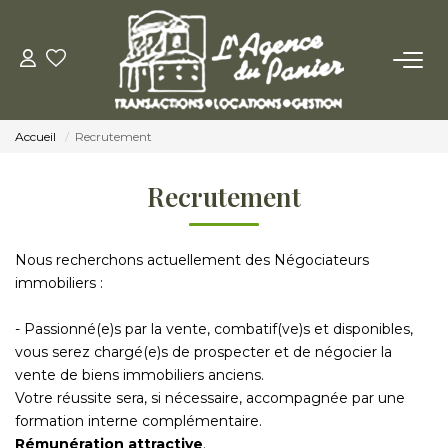
ACHETER
Accueil
Recrutement
Acheter
Nos Conseils Pour Acquérir
Recrutement
LOUER
Nous recherchons actuellement des Négociateurs
immobiliers :
Louer
- Passionné(e)s par la vente, combatif(ve)s et disponibles,
Nos Conseils Aux Locataires
vous serez chargé(e)s de prospecter et de négocier la
vente de biens immobiliers anciens.
Votre réussite sera, si nécessaire, accompagnée par une
VENDRE
formation interne complémentaire.
Rémunération attractive
.