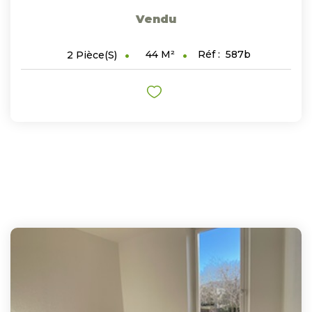
Vendu
44
M²
Réf :
587b
2
Pièce(s)