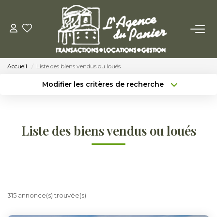
ACHETER
Accueil
Liste des biens vendus ou loués
Acheter
Modifier les critères de recherche
Nos Conseils Pour Acquérir
Type de transaction
Localisation
Acheter
Localisation
Type de bien
LOUER
Sélectionnez...
Surface min
Liste des biens vendus ou loués
Louer
Budget max
Plus de critères
Nos Conseils Aux Locataires
Créer une alerte
315 annonce(s) trouvée(s)
VENDRE