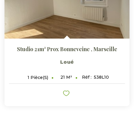
Studio 21m² Prox Bonneveine
,
Marseille
Loué
21
M²
Réf :
538L10
1
Pièce(s)