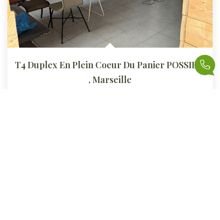
T4 Duplex En Plein Coeur Du Panier POSSIBILITE HABITATION...
,
Marseille
Vendu
77
M²
Réf :
657
4
Pièce(s)