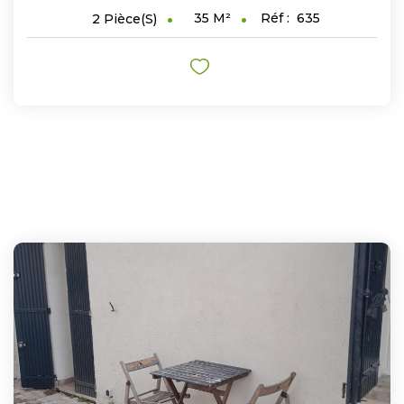
35
M²
Réf :
635
2
Pièce(s)