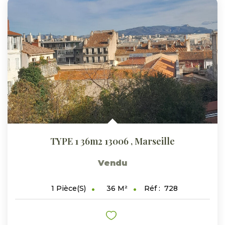
ESTIMER
GESTION LOCATIVE
NOTRE AGENCE
CONTACT
TYPE 1 36m2 13006
,
Marseille
Vendu
36
M²
Réf :
728
1
Pièce(s)