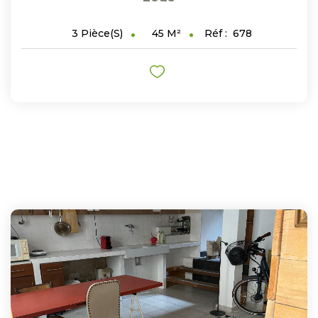
45
M²
Réf :
678
3
Pièce(s)