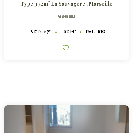
Type 3 52m² La Sauvagere
,
Marseille
Vendu
52
M²
Réf :
610
3
Pièce(s)