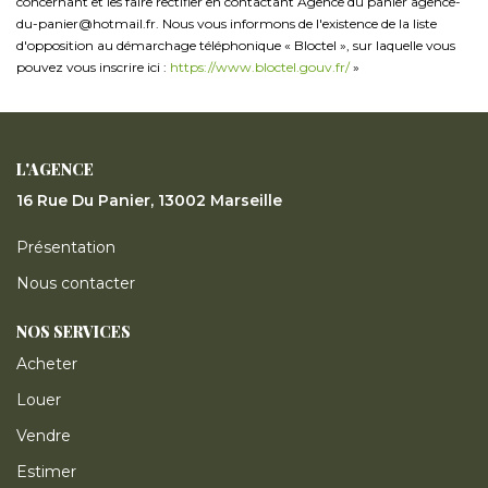
concernant et les faire rectifier en contactant Agence du panier agence-
du-panier@hotmail.fr. Nous vous informons de l'existence de la liste
d'opposition au démarchage téléphonique « Bloctel », sur laquelle vous
pouvez vous inscrire ici :
https://www.bloctel.gouv.fr/
»
L'AGENCE
16 Rue Du Panier, 13002 Marseille
Présentation
Nous contacter
NOS SERVICES
Acheter
Louer
Vendre
Estimer